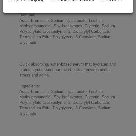
halus.
Ramuan:
Aqua, Bromelain, Sodium Hyaluronate, Lecithin, 
Methylpropanediol, Soy Isoflavones, Glycerin, Sodium 
Polyacrylate Crosspolymer-1, Dicaprylyl Carbonate, 
Tetrasodium Edta, Polyglyceryl-3 Caprylate, Sodium 
Glycinate
Quick absorbing, water-based serum that hydrates and 
protects your skin from the effects of environmental 
stress and aging.
Ingredients:
Aqua, Bromelain, Sodium Hyaluronate, Lecithin, 
Methylpropanediol, Soy Isoflavones, Glycerin, Sodium 
Polyacrylate Crosspolymer-1, Dicaprylyl Carbonate, 
Tetrasodium Edta, Polyglyceryl-3 Caprylate, Sodium 
Glycinate