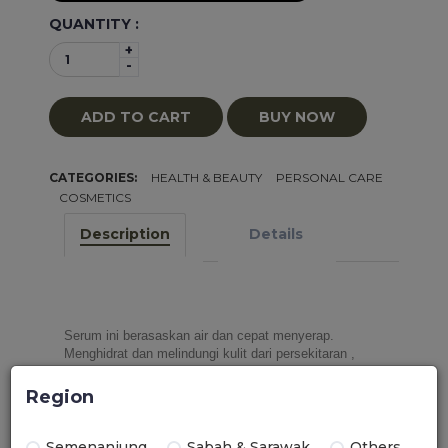
QUANTITY :
+
-
ADD TO CART
BUY NOW
CATEGORIES:
HEALTH & BEAUTY
PERSONAL CARE
COSMETICS
Description
Details
Serum ini berasaskan air dan cepat menyerap. 
Menghidrat dan melindungi kulit dari persekitaran , 
penuaan dan kedut halus. Gunakan untuk 
meningkatkan “WOW Factor” kulit anda! Rehla Hydra 
Region
Intense Face Serum menggunakan Nano Technology 
yang mana kadar penyerapan yang terbaik untuk kulit 
di samping merawat kulit dari penuaan dan kedutan 
Semenanjung
Sabah & Sarawak
Others