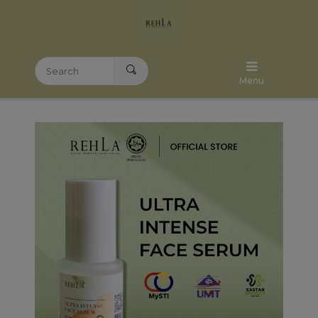
Home
Menu
Categories
Testimony
About Us